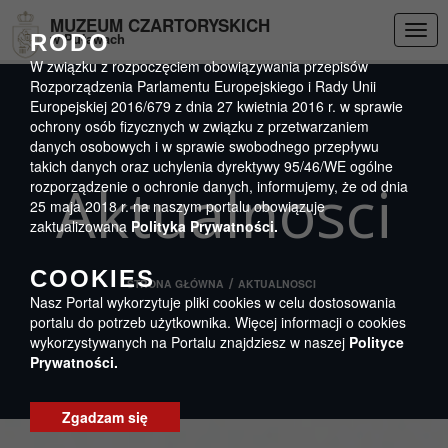
Przejdź do menu
Przejdź do stopki strony
Przejdź do głównej treści strony
DEKLARACJA DOSTĘPNOŚCI
MUZEUM CZARTORYSKICH
Togg
RODO
w Puławach
navig
W związku z rozpoczęciem obowiązywania przepisów
Rozporządzenia Parlamentu Europejskiego i Rady Unii
Europejskiej 2016/679 z dnia 27 kwietnia 2016 r. w sprawie
ochrony osób fizycznych w związku z przetwarzaniem
danych osobowych i w sprawie swobodnego przepływu
takich danych oraz uchylenia dyrektywy 95/46/WE ogólne
Aktualnosci
rozporządzenie o ochronie danych, informujemy, że od dnia
25 maja 2018 r. na naszym portalu obowiązuje
zaktualizowana
Polityka Prywatności.
COOKIES
/
STRONA GŁÓWNA
AKTUALNOSCI
Nasz Portal wykorzytuje pliki cookies w celu dostosowania
portalu do potrzeb użytkownika. Więcej informacji o cookies
wykorzystywanych na Portalu znajdziesz w naszej
Polityce
Prywatności.
Zgadzam się