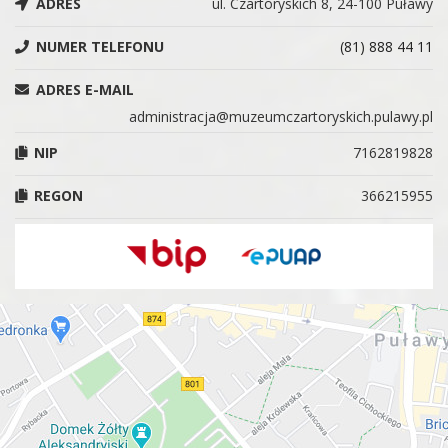
ADRES
ul. Czartoryskich 8, 24-100 Puławy
NUMER TELEFONU
(81) 888 44 11
ADRES E-MAIL
administracja@muzeumczartoryskich.pulawy.pl
NIP
7162819828
REGON
366215955