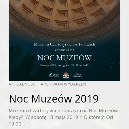
AKTUALNOSCI
ARCHIWUM WYDARZEŃ
Noc Muzeów 2019
Muzeum Czartoryskich zaprasza na Noc Muzeów.
Kiedy? W sobotę 18 maja 2019 r. O której? Od
19.00...