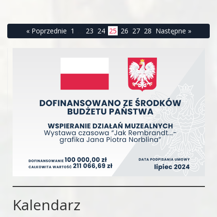
« Poprzednie
1
…
23
24
25
26
27
28
Następne »
Kalendarz